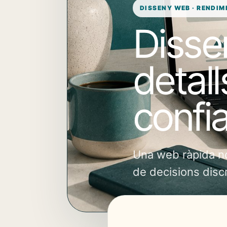
DISSENY WEB · RENDIM
Disse
detal
confi
Una web ràpida no
de decisions disc