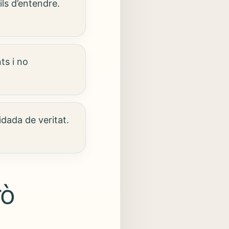
ils d’entendre.
ts i no
idada de veritat.
rò