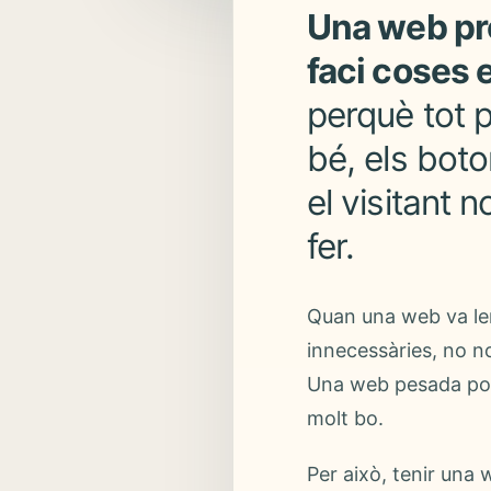
Una web pr
faci coses 
perquè tot p
bé, els bot
el visitant 
fer.
Quan una web va le
innecessàries, no n
Una web pesada pot 
molt bo.
Per això, tenir una 