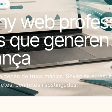
ENT
ny web profess
ls que generen
ança
 depèn de trucs màgics. Sovint és el result
retes, ben fetes i sostingudes.