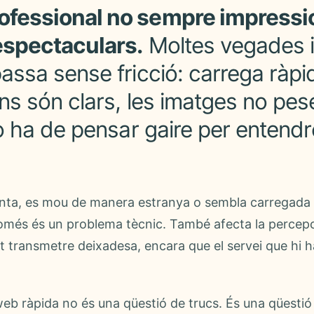
ofessional no sempre impressi
espectaculars.
Moltes vegades 
assa sense fricció: carrega ràpid
ons són clars, les imatges no pe
no ha de pensar gaire per entend
nta, es mou de manera estranya o sembla carregada
omés és un problema tècnic. També afecta la percepci
transmetre deixadesa, encara que el servei que hi ha
web ràpida no és una qüestió de trucs. És una qüestió