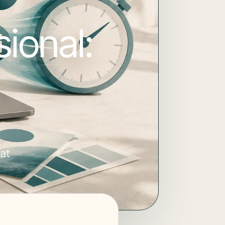
ional:
at