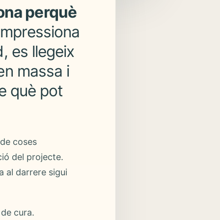
ona perquè
impressiona
, es llegeix
sen massa i
re què pot
 de coses
ó del projecte.
 al darrere sigui
 de cura.