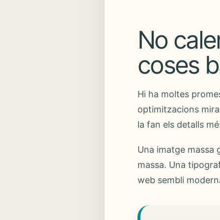
No calen
coses b
Hi ha moltes promes
optimitzacions mirac
la fan els detalls mé
Una imatge massa gr
massa. Una tipograf
web sembli moderna