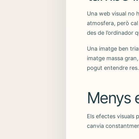
Una web visual no 
atmosfera, però cal
des de l’ordinador q
Una imatge ben tria
imatge massa gran, 
pogut entendre res
Menys e
Els efectes visuals 
canvia constantment