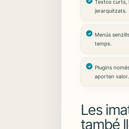
Textos curts, 
jerarquitzats.
Menús senzills
temps.
Plugins nomé
aporten valor
Les imat
també l