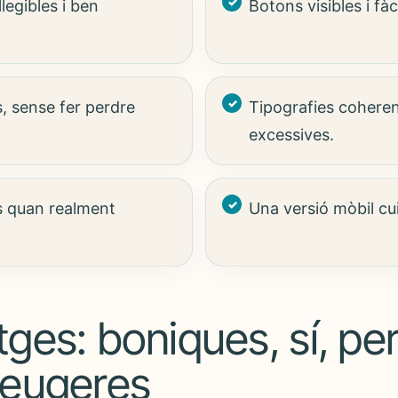
llegibles i ben
Botons visibles i fàc
, sense fer perdre
Tipografies coheren
excessives.
s quan realment
Una versió mòbil cu
.
ges: boniques, sí, pe
leugeres