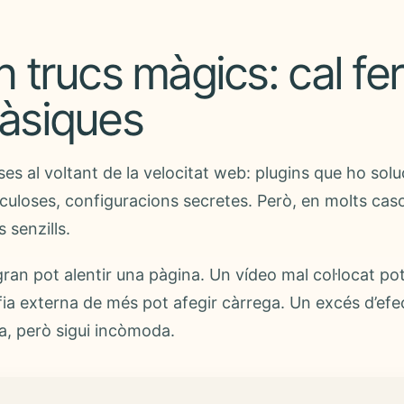
 trucs màgics: cal fer
àsiques
es al voltant de la velocitat web: plugins que ho solu
uloses, configuracions secretes. Però, en molts casos
s senzills.
an pot alentir una pàgina. Un vídeo mal col·locat pot
ia externa de més pot afegir càrrega. Un excés d’efec
, però sigui incòmoda.