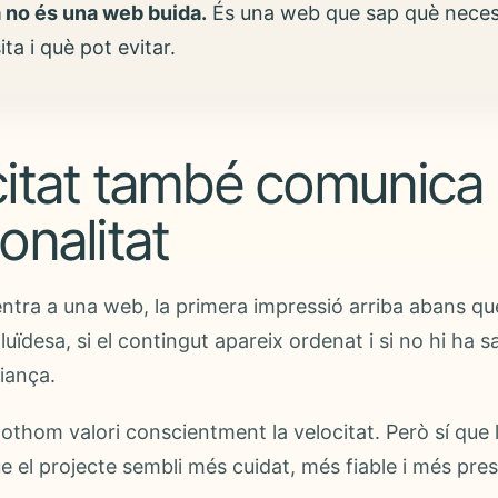
 no és una web buida.
És una web que sap què necess
ta i què pot evitar.
citat també comunica
onalitat
tra a una web, la primera impressió arriba abans que 
uïdesa, si el contingut apareix ordenat i si no hi ha sa
iança.
 tothom valori conscientment la velocitat. Però sí que
e el projecte sembli més cuidat, més fiable i més pres