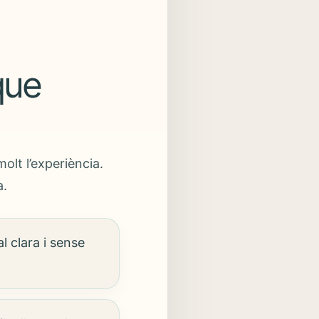
que
olt l’experiència.
a.
l clara i sense