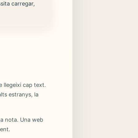
ita carregar,
llegeixi cap text.
lts estranys, la
 la nota. Una web
ent.