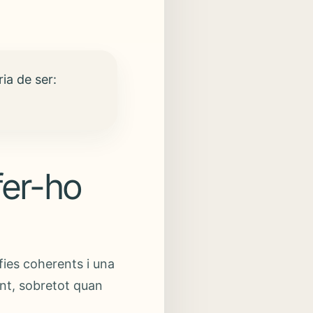
a de ser:
fer-ho
afies coherents i una
nt, sobretot quan