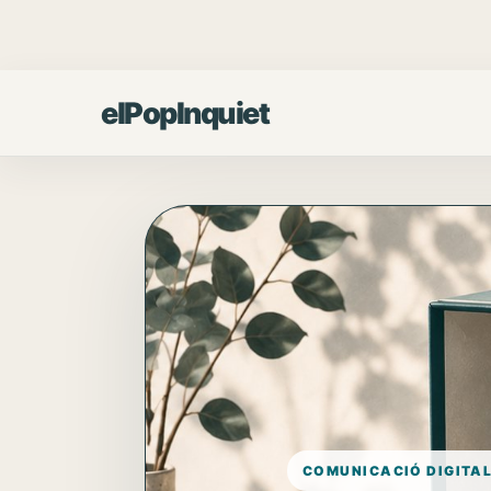
Vés
al
contingut
elPopInquiet
COMUNICACIÓ DIGITAL