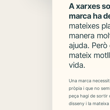
A xarxes soc
marca ha d
mateixes pla
manera molt 
ajuda. Però
mateix motl
vida.
Una marca necessita
pròpia i que no sem
peça hagi de sortir
disseny i la mateixa