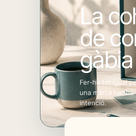
La co
de co
gàbia
Fer-ho tot igual p
una marca també n
intenció.