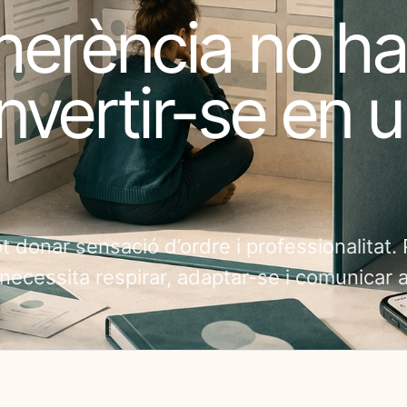
herència no ha
nvertir-se en 
ot donar sensació d’ordre i professionalitat.
ecessita respirar, adaptar-se i comunicar