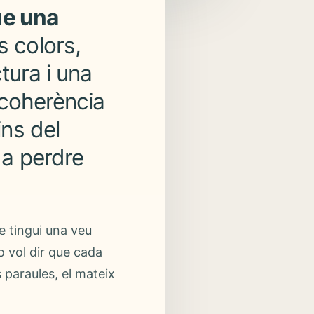
ue una
 colors,
tura i una
a coherència
ins del
 a perdre
e tingui una veu
o vol dir que cada
 paraules, el mateix