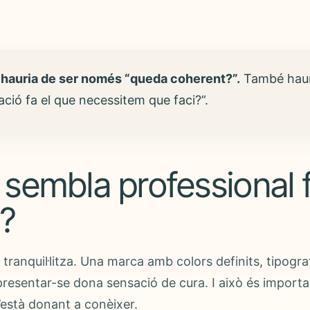
 hauria de ser només “queda coherent?”.
També hauri
ació fa el que necessitem que faci?”.
 sembla professional 
l?
l tranquil·litza. Una marca amb colors definits, tipogr
resentar-se dona sensació de cura. I això és importa
’està donant a conèixer.