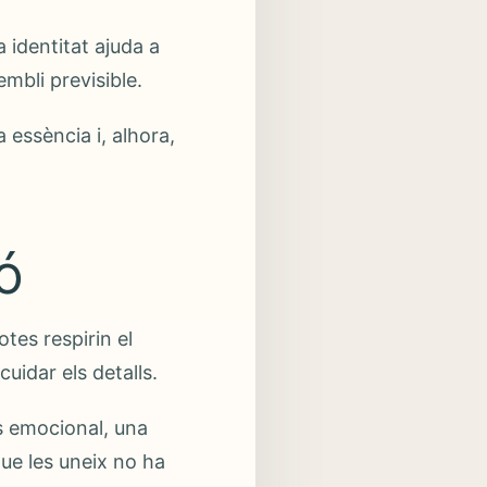
a identitat ajuda a
mbli previsible.
essència i, alhora,
ó
otes respirin el
uidar els detalls.
s emocional, una
que les uneix no ha