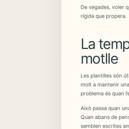
De vegades, voler q
rígida que propera.
La temp
motlle
Les plantilles són út
molt a mantenir una 
problema és quan l’
Això passa quan una 
Quan abans de pensa
semblen escrites am