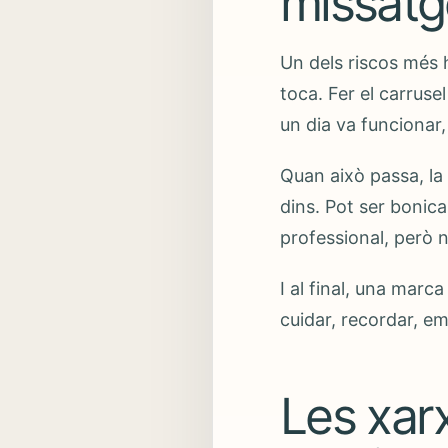
missatg
Un dels riscos més 
toca. Fer el carruse
un dia va funcionar
Quan això passa, la
dins. Pot ser bonic
professional, però 
I al final, una marc
cuidar, recordar, em
Les xar