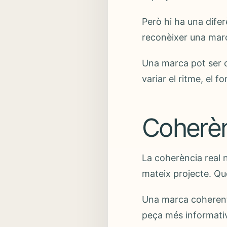
Però hi ha una difer
reconèixer una marca
Una marca pot ser c
variar el ritme, el f
Coherènc
La coherència real n
mateix projecte. Que
Una marca coherent 
peça més informativa