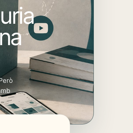
uria
una
 Però
 amb